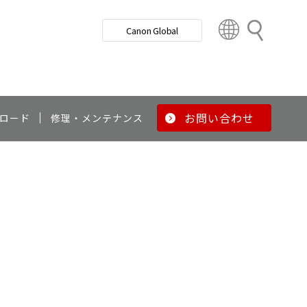
検
Canon Global
索
C
o
u
n
t
r
お問い合わせ
ロード
修理・メンテナンス
y
&
R
e
g
i
o
n