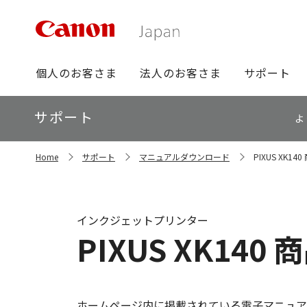
グ
個人のお客さま
法人のお客さま
サポート
ロ
ー
ロ
サポート
バ
よ
ー
ル
カ
ナ
サ
ル
Home
サポート
マニュアルダウンロード
PIXUS XK1
イ
ビ
ナ
ト
ビ
内
の
現
インクジェットプリンター
在
PIXUS XK14
位
置
ホームページ内に掲載されている電子マニュア