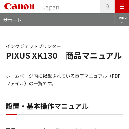
検
このページの本文へ
メ
索
ロ
ニ
menu
サポート
ー
ュ
カ
ー
ル
ナ
インクジェットプリンター
ビ
PIXUS XK130 商品マニュアル
ホームページ内に掲載されている電子マニュアル（PDF
ファイル）の一覧です。
設置・基本操作マニュアル