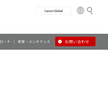
検
Canon Global
索
C
o
u
n
t
r
お問い合わせ
ロード
修理・メンテナンス
y
&
R
e
g
i
o
n