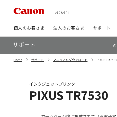
グ
個人のお客さま
法人のお客さま
サポート
ロ
ー
ロ
サポート
バ
よ
ー
ル
カ
ナ
サ
ル
Home
サポート
マニュアルダウンロード
PIXUS TR
イ
ビ
ナ
ト
ビ
内
の
現
インクジェットプリンター
在
PIXUS TR75
位
置
ホームページ内に掲載されている電子マ