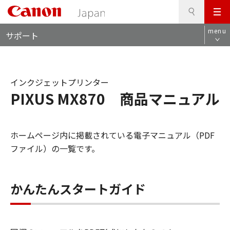
検
このページの本文へ
メ
索
ロ
ニ
menu
サポート
ー
ュ
カ
ー
ル
ナ
インクジェットプリンター
ビ
PIXUS MX870 商品マニュアル
ホームページ内に掲載されている電子マニュアル（PDF
ファイル）の一覧です。
かんたんスタートガイド