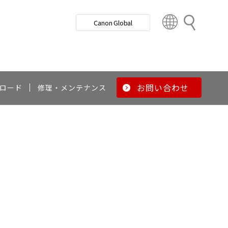
検
Canon Global
索
C
o
u
n
t
r
お問い合わせ
ロード
修理・メンテナンス
y
&
R
e
g
i
o
n