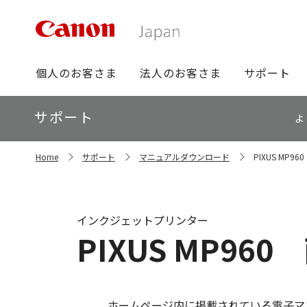
グ
個人のお客さま
法人のお客さま
サポート
ロ
ー
ロ
サポート
バ
よ
ー
ル
カ
ナ
サ
ル
Home
サポート
マニュアルダウンロード
PIXUS MP
イ
ビ
ナ
ト
ビ
内
の
現
インクジェットプリンター
在
PIXUS MP96
位
置
ホームページ内に掲載されている電子マ