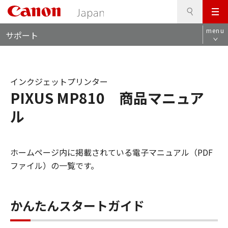
検
このページの本文へ
メ
索
ロ
ニ
menu
サポート
ー
ュ
カ
ー
ル
ナ
インクジェットプリンター
ビ
PIXUS MP810 商品マニュア
ル
ホームページ内に掲載されている電子マニュアル（PDF
ファイル）の一覧です。
かんたんスタートガイド