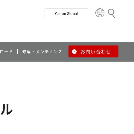
検
Canon Global
索
C
o
u
n
t
r
お問い合わせ
ロード
修理・メンテナンス
y
&
R
e
g
i
o
アル
n