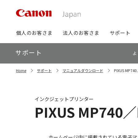
グ
個人のお客さま
法人のお客さま
サポート
ロ
ー
ロ
サポート
バ
よ
ー
ル
カ
ナ
サ
ル
Home
サポート
マニュアルダウンロード
PIXUS MP
イ
ビ
ナ
ト
ビ
内
の
現
インクジェットプリンター
在
PIXUS MP74
位
置
ホームページ内に掲載されている電子マ