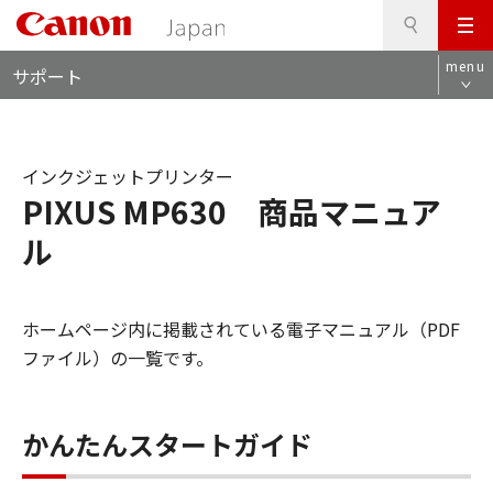
検
このページの本文へ
メ
索
ロ
ニ
menu
サポート
ー
ュ
カ
ー
ル
ナ
インクジェットプリンター
ビ
PIXUS MP630 商品マニュア
ル
ホームページ内に掲載されている電子マニュアル（PDF
ファイル）の一覧です。
かんたんスタートガイド