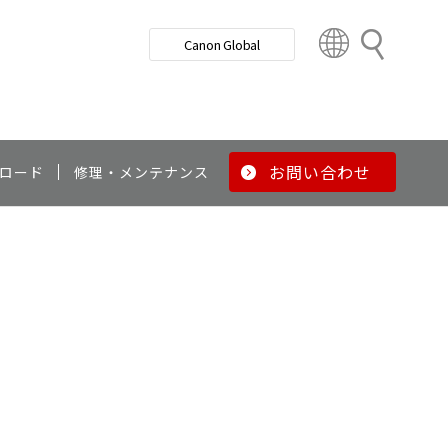
検
Canon Global
索
C
o
u
n
t
r
お問い合わせ
ロード
修理・メンテナンス
y
&
R
e
g
i
o
n