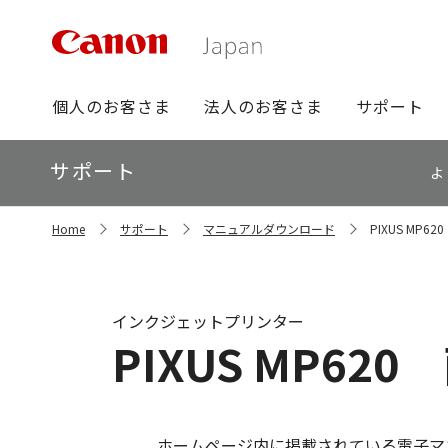
グ
個人のお客さま
法人のお客さま
サポート
ロ
ー
ロ
サポート
バ
よ
ー
ル
カ
ナ
サ
ル
Home
サポート
マニュアルダウンロード
PIXUS MP
イ
ビ
ナ
ト
ビ
内
の
現
インクジェットプリンター
在
PIXUS MP62
位
置
ホームページ内に掲載されている電子マ