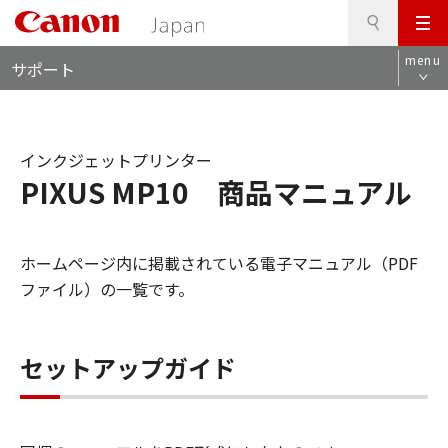
検
このページの本文へ
メ
索
ロ
ニ
menu
サポート
ー
ュ
カ
ー
ル
ナ
インクジェットプリンター
ビ
PIXUS MP10 商品マニュアル
ホームページ内に掲載されている電子マニュアル（PDF
ファイル）の一覧です。
セットアップガイド