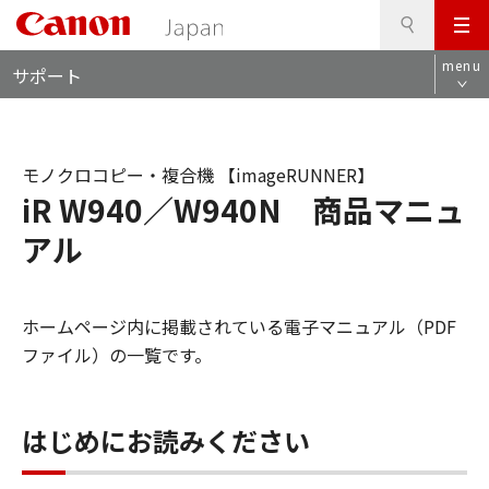
検
このページの本文へ
メ
索
ロ
ニ
menu
サポート
ー
ュ
カ
ー
ル
ナ
モノクロコピー・複合機 【imageRUNNER】
ビ
iR W940／W940N 商品マニュ
アル
ホームページ内に掲載されている電子マニュアル（PDF
ファイル）の一覧です。
はじめにお読みください