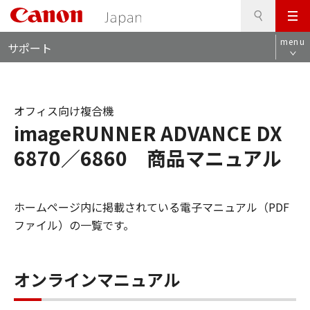
検
このページの本文へ
メ
索
ロ
ニ
menu
サポート
ー
ュ
カ
ー
ル
ナ
オフィス向け複合機
ビ
imageRUNNER ADVANCE DX
6870／6860 商品マニュアル
ホームページ内に掲載されている電子マニュアル（PDF
ファイル）の一覧です。
オンラインマニュアル