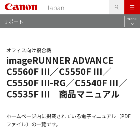
検
このページの本文へ
メ
索
ロ
ニ
menu
サポート
ー
ュ
カ
ー
ル
ナ
オフィス向け複合機
ビ
imageRUNNER ADVANCE
C5560F III／C5550F III／
C5550F III-RG／C5540F III／
C5535F III 商品マニュアル
ホームページ内に掲載されている電子マニュアル（PDF
ファイル）の一覧です。