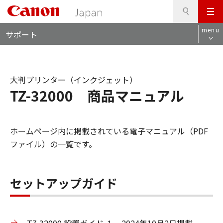
検
このページの本文へ
メ
索
ロ
ニ
menu
サポート
ー
ュ
カ
ー
ル
ナ
大判プリンター（インクジェット）
ビ
TZ-32000 商品マニュアル
ホームページ内に掲載されている電子マニュアル（PDF
ファイル）の一覧です。
セットアップガイド