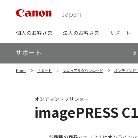
グ
個人のお客さま
法人のお客さま
サポート
ロ
ー
ロ
サポート
バ
よ
ー
ル
カ
ナ
サ
ル
Home
サポート
マニュアルダウンロード
オンデマンド
イ
ビ
ナ
ト
ビ
内
の
現
オンデマンドプリンター
在
imagePRESS
位
置
当機種の商品マニュアルはオンラインマ