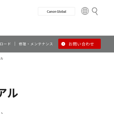
検
Canon Global
索
C
o
u
n
t
r
お問い合わせ
ロード
修理・メンテナンス
y
&
アル
R
e
g
i
o
ュアル
n
い。