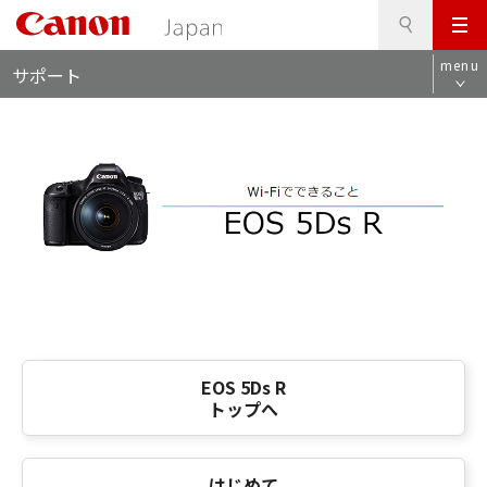
検
このページの本文へ
メ
索
ロ
ニ
menu
サポート
ー
ュ
カ
ー
ル
ナ
ビ
EOS 5Ds R
トップへ
はじめて