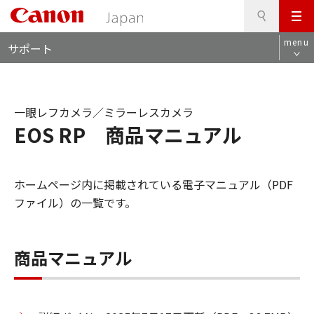
検
このページの本文へ
メ
索
ロ
ニ
menu
サポート
ー
ュ
カ
ー
ル
ナ
一眼レフカメラ／ミラーレスカメラ
ビ
EOS RP 商品マニュアル
ホームページ内に掲載されている電子マニュアル（PDF
ファイル）の一覧です。
商品マニュアル