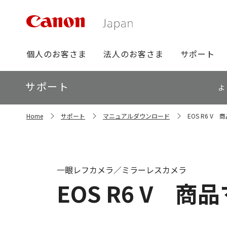
グ
個人のお客さま
法人のお客さま
サポート
ロ
ー
ロ
サポート
バ
よ
ー
ル
カ
ナ
サ
ル
Home
サポート
マニュアルダウンロード
EOS R6 V
イ
ビ
ナ
ト
ビ
内
の
現
在
一眼レフカメラ／ミラーレスカメラ
位
EOS R6 V 
置