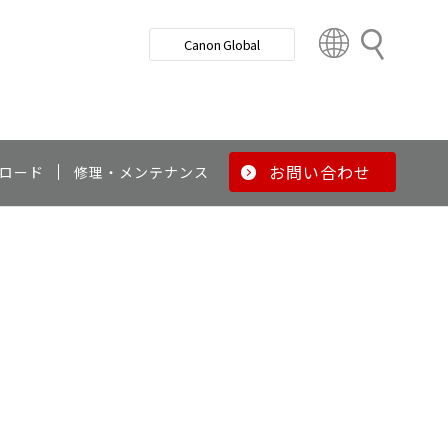
検
Canon Global
索
C
o
u
n
t
r
お問い合わせ
ロード
修理・メンテナンス
y
&
R
e
g
i
o
n