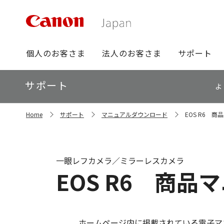
グ
個人のお客さま
法人のお客さま
サポート
ロ
ー
ロ
サポート
バ
よ
ー
ル
カ
ナ
サ
ル
Home
サポート
マニュアルダウンロード
EOS R6 
イ
ビ
ナ
ト
ビ
内
の
現
一眼レフカメラ／ミラーレスカメラ
在
EOS R6 商品
位
置
ホームページ内に掲載されている電子マニ