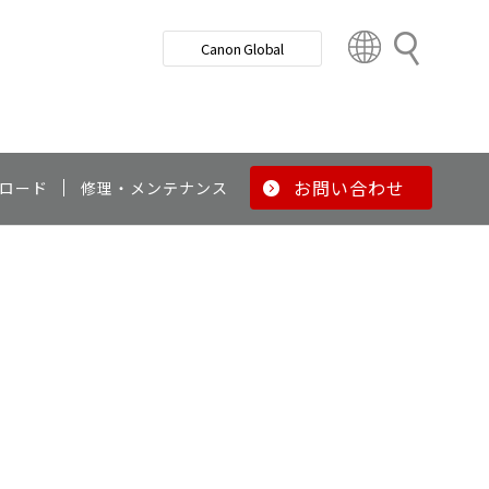
検
Canon Global
索
C
o
u
n
t
r
お問い合わせ
ロード
修理・メンテナンス
y
&
R
e
g
i
o
n