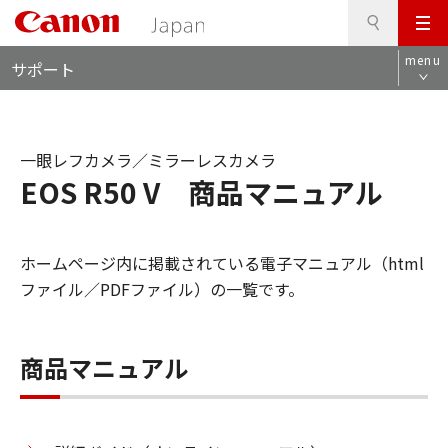
検
このページの本文へ
メ
索
ロ
ニ
menu
サポート
ー
ュ
カ
ー
ル
ナ
一眼レフカメラ／ミラーレスカメラ
ビ
EOS R50 V 商品マニュアル
ホームページ内に掲載されている電子マニュアル（html
ファイル／PDFファイル）の一覧です。
商品マニュアル