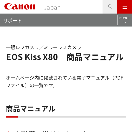
検
このページの本文へ
メ
索
ロ
ニ
menu
サポート
ー
ュ
カ
ー
ル
ナ
一眼レフカメラ／ミラーレスカメラ
ビ
EOS Kiss X80 商品マニュアル
ホームページ内に掲載されている電子マニュアル（PDF
ファイル）の一覧です。
商品マニュアル