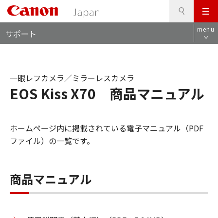
検
このページの本文へ
メ
索
ロ
ニ
menu
サポート
ー
ュ
カ
ー
ル
ナ
一眼レフカメラ／ミラーレスカメラ
ビ
EOS Kiss X70 商品マニュアル
ホームページ内に掲載されている電子マニュアル（PDF
ファイル）の一覧です。
商品マニュアル