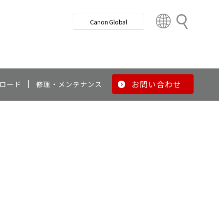
検
Canon Global
索
C
o
u
n
t
r
お問い合わせ
ロード
修理・メンテナンス
y
&
R
e
g
i
o
n