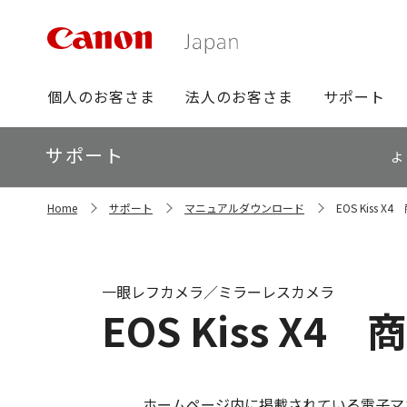
グ
個人のお客さま
法人のお客さま
サポート
ロ
ー
ロ
サポート
バ
よ
ー
ル
カ
ナ
サ
ル
Home
サポート
マニュアルダウンロード
EOS Kiss 
イ
ビ
ナ
ト
ビ
内
の
現
一眼レフカメラ／ミラーレスカメラ
在
EOS Kiss X
位
置
ホームページ内に掲載されている電子マ