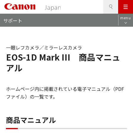
検
このページの本文へ
メ
索
ロ
ニ
menu
サポート
ー
ュ
カ
ー
ル
ナ
一眼レフカメラ／ミラーレスカメラ
ビ
EOS-1D Mark III 商品マニュ
アル
ホームページ内に掲載されている電子マニュアル（PDF
ファイル）の一覧です。
商品マニュアル