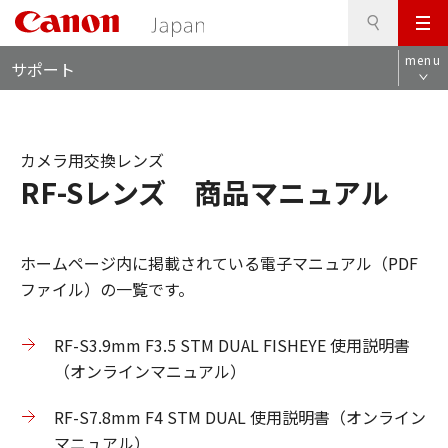
検
このページの本文へ
メ
索
ロ
ニ
menu
サポート
ー
ュ
カ
ー
ル
ナ
カメラ用交換レンズ
ビ
RF-Sレンズ 商品マニュアル
ホームページ内に掲載されている電子マニュアル（PDF
ファイル）の一覧です。
RF-S3.9mm F3.5 STM DUAL FISHEYE 使用説明書
（オンラインマニュアル）
RF-S7.8mm F4 STM DUAL 使用説明書（オンライン
マニュアル）