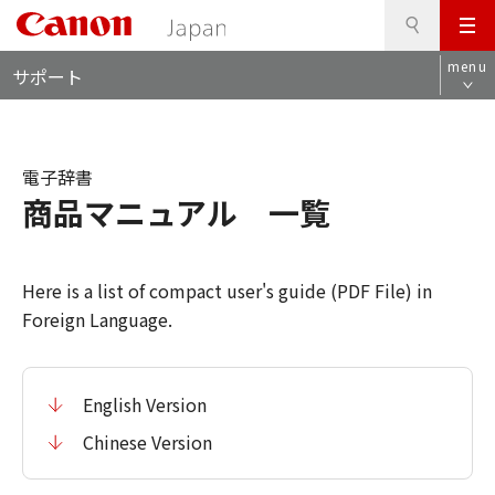
検
このページの本文へ
メ
索
ロ
ニ
menu
サポート
ー
ュ
カ
ー
ル
ナ
電子辞書
ビ
商品マニュアル 一覧
Here is a list of compact user's guide (PDF File) in
Foreign Language.
English Version
Chinese Version