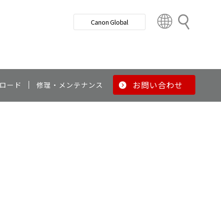
検
Canon Global
索
C
o
u
n
t
r
お問い合わせ
ロード
修理・メンテナンス
y
&
R
e
g
i
o
n