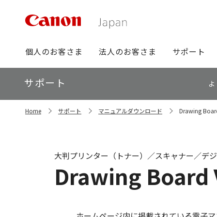
グ
個人のお客さま
法人のお客さま
サポート
ロ
ー
ロ
サポート
バ
よ
ー
ル
カ
ナ
サ
ル
Home
サポート
マニュアルダウンロード
Drawing B
イ
ビ
ナ
ト
ビ
内
の
現
大判プリンター（トナー）／スキャナー／デジ
在
Drawing Boa
位
置
ホームページ内に掲載されている電子マ