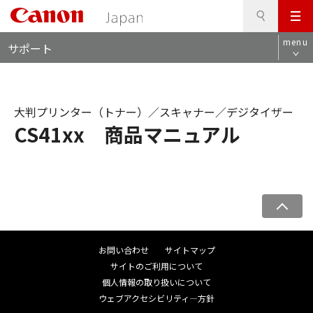
検
このページの本文へ
メ
索
ロ
ニ
menu
サポート
ー
ュ
カ
ー
ル
ナ
大判プリンター（トナー）／スキャナー／デジタイザー
ビ
CS41xx 商品マニュアル
ペ
ー
ジ
お問い合わせ
サイトマップ
ト
サイトのご利用について
ッ
個人情報の取り扱いについて
プ
ウェブアクセシビリティ―方針
へ