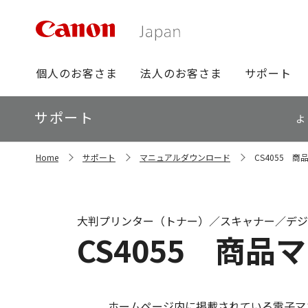
グ
個人のお客さま
法人のお客さま
サポート
ロ
ー
ロ
サポート
バ
よ
ー
ル
カ
ナ
サ
ル
Home
サポート
マニュアルダウンロード
CS4055 
イ
ビ
ナ
ト
ビ
内
の
現
大判プリンター（トナー）／スキャナー／デジ
在
CS4055 商品
位
置
ホームページ内に掲載されている電子マ