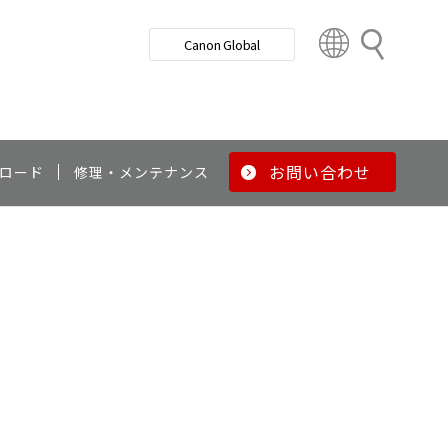
検
Canon Global
索
C
o
u
n
t
r
お問い合わせ
ロード
修理・メンテナンス
y
&
R
e
g
i
o
n