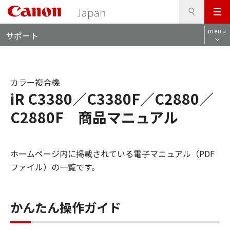
検
このページの本文へ
メ
索
ロ
ニ
menu
サポート
ー
ュ
カ
ー
ル
ナ
カラー複合機
ビ
iR C3380／C3380F／C2880／
C2880F 商品マニュアル
ホームページ内に掲載されている電子マニュアル（PDF
ファイル）の一覧です。
かんたん操作ガイド