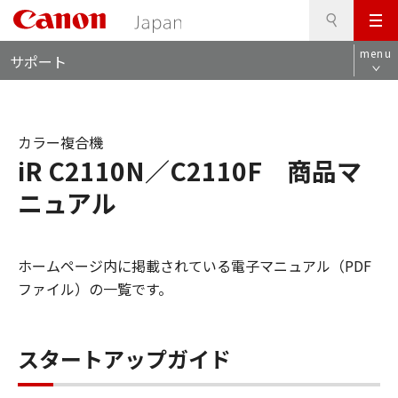
検
このページの本文へ
メ
索
ロ
ニ
menu
サポート
ー
ュ
カ
ー
ル
ナ
カラー複合機
ビ
iR C2110N／C2110F 商品マ
ニュアル
ホームページ内に掲載されている電子マニュアル（PDF
ファイル）の一覧です。
スタートアップガイド