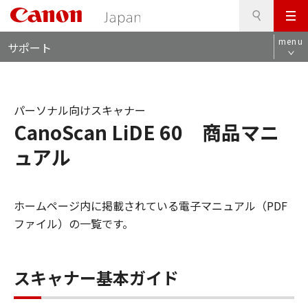
検
このページの本文へ
メ
索
ロ
ニ
menu
サポート
ー
ュ
カ
ー
ル
ナ
パーソナル向けスキャナー
ビ
CanoScan LiDE 60 商品マニ
ュアル
ホームページ内に掲載されている電子マニュアル（PDF
ファイル）の一覧です。
スキャナー基本ガイド