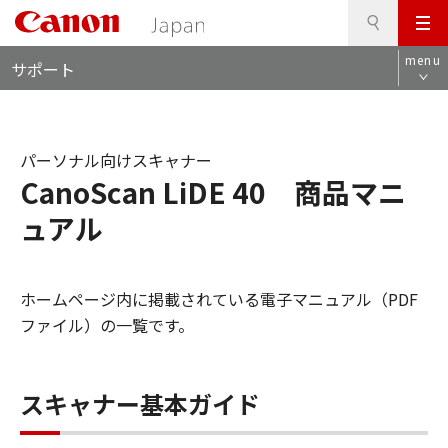
検
このページの本文へ
メ
索
ロ
ニ
menu
サポート
ー
ュ
カ
ー
ル
ナ
パーソナル向けスキャナー
ビ
CanoScan LiDE 40 商品マニ
ュアル
ホームページ内に掲載されている電子マニュアル（PDF
ファイル）の一覧です。
スキャナー基本ガイド