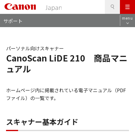
検
このページの本文へ
メ
索
ロ
ニ
menu
サポート
ー
ュ
カ
ー
ル
ナ
パーソナル向けスキャナー
ビ
CanoScan LiDE 210 商品マニ
ュアル
ホームページ内に掲載されている電子マニュアル（PDF
ファイル）の一覧です。
スキャナー基本ガイド