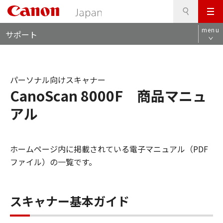
検
このページの本文へ
メ
索
ロ
ニ
menu
サポート
ー
ュ
カ
ー
ル
ナ
パーソナル向けスキャナー
ビ
CanoScan 8000F 商品マニュ
アル
ホームページ内に掲載されている電子マニュアル（PDF
ファイル）の一覧です。
スキャナー基本ガイド