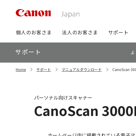
グ
個人のお客さま
法人のお客さま
サポート
ロ
ー
ロ
サポート
バ
よ
ー
ル
カ
ナ
サ
ル
Home
サポート
マニュアルダウンロード
CanoScan 
イ
ビ
ナ
ト
ビ
内
の
現
パーソナル向けスキャナー
在
CanoScan 3
位
置
ホームページ内に掲載されている電子マ