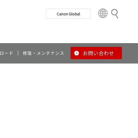
検
Canon Global
索
C
o
u
n
t
r
お問い合わせ
ロード
修理・メンテナンス
y
&
R
e
g
i
o
n