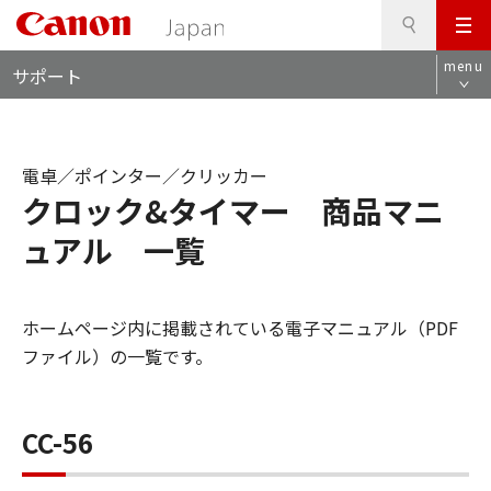
検
このページの本文へ
メ
索
ロ
ニ
menu
サポート
ー
ュ
カ
ー
ル
ナ
電卓／ポインター／クリッカー
ビ
クロック&タイマー 商品マニ
ュアル 一覧
ホームページ内に掲載されている電子マニュアル（PDF
ファイル）の一覧です。
CC-56