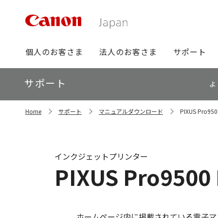
グ
個人のお客さま
法人のお客さま
サポート
ロ
ー
ロ
サポート
バ
よ
ー
ル
カ
ナ
サ
ル
Home
サポート
マニュアルダウンロード
PIXUS Pro9
イ
ビ
ナ
ト
ビ
内
の
現
インクジェットプリンター
在
PIXUS Pro95
位
置
ホームページ内に掲載されている電子マ