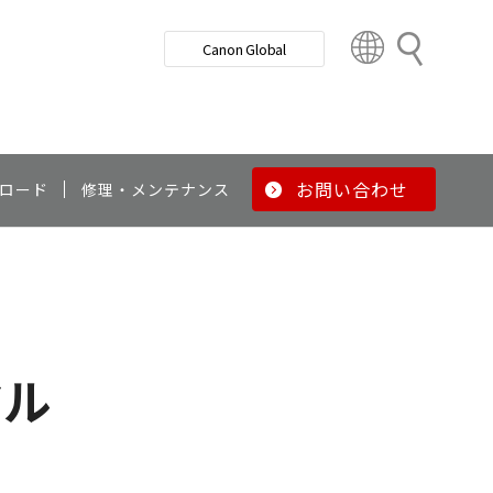
検
Canon Global
索
C
o
u
n
t
r
お問い合わせ
ロード
修理・メンテナンス
y
&
R
e
g
i
o
アル
n