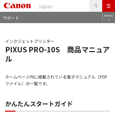
検
このページの本文へ
メ
索
ロ
ニ
menu
サポート
ー
ュ
カ
ー
ル
ナ
インクジェットプリンター
ビ
PIXUS PRO-10S 商品マニュア
ル
ホームページ内に掲載されている電子マニュアル（PDF
ファイル）の一覧です。
かんたんスタートガイド