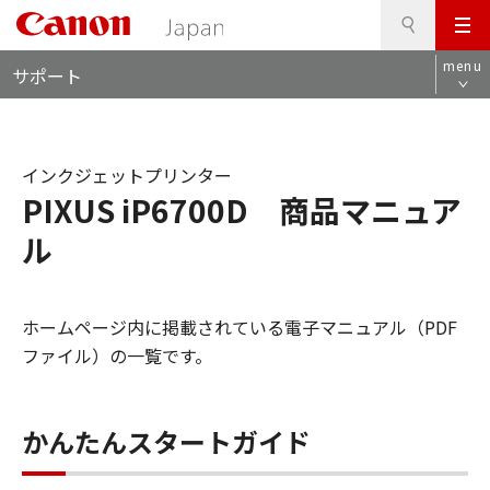
検
このページの本文へ
メ
索
ロ
ニ
menu
サポート
ー
ュ
カ
ー
ル
ナ
インクジェットプリンター
ビ
PIXUS iP6700D 商品マニュア
ル
ホームページ内に掲載されている電子マニュアル（PDF
ファイル）の一覧です。
かんたんスタートガイド