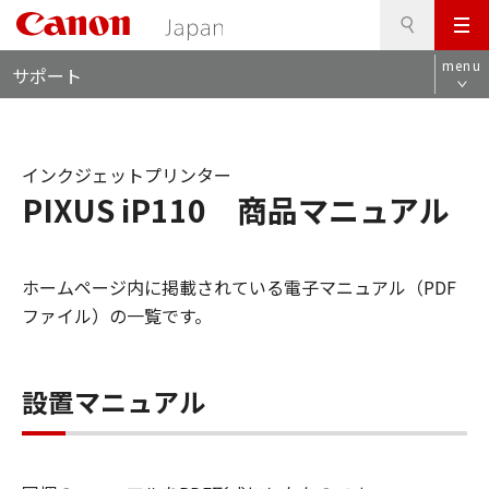
検
このページの本文へ
メ
索
ロ
ニ
menu
サポート
ー
ュ
カ
ー
ル
ナ
インクジェットプリンター
ビ
PIXUS iP110 商品マニュアル
ホームページ内に掲載されている電子マニュアル（PDF
ファイル）の一覧です。
設置マニュアル