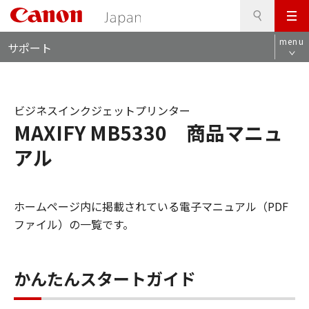
検
このページの本文へ
メ
索
ロ
ニ
menu
サポート
ー
ュ
カ
ー
ル
ナ
ビジネスインクジェットプリンター
ビ
MAXIFY MB5330 商品マニュ
アル
ホームページ内に掲載されている電子マニュアル（PDF
ファイル）の一覧です。
かんたんスタートガイド