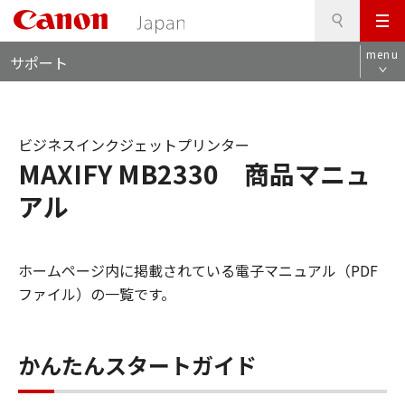
検
このページの本文へ
メ
索
ロ
ニ
menu
サポート
ー
ュ
カ
ー
ル
ナ
ビジネスインクジェットプリンター
ビ
MAXIFY MB2330 商品マニュ
アル
ホームページ内に掲載されている電子マニュアル（PDF
ファイル）の一覧です。
かんたんスタートガイド