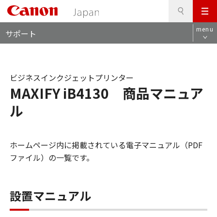
検
このページの本文へ
メ
索
ロ
ニ
menu
サポート
ー
ュ
カ
ー
ル
ナ
ビジネスインクジェットプリンター
ビ
MAXIFY iB4130 商品マニュア
ル
ホームページ内に掲載されている電子マニュアル（PDF
ファイル）の一覧です。
設置マニュアル