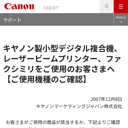
検
このページの本文へ
メ
索
ロ
ニ
menu
サポート
ー
ュ
カ
ー
ル
ナ
キヤノン製小型デジタル複合機、
ビ
レーザービームプリンター、ファ
クシミリをご使用のお客さまへ
【ご使用機種のご確認】
2007年12月8日
キヤノンマーケティングジャパン株式会社
お客さまがご使用の商品が該当するか、下記よりご確認