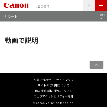
検
このページの本文へ
メ
索
ロ
ニ
menu
サポート
ー
ュ
カ
ー
ル
ナ
動画で説明
ビ
ペ
ー
ジ
お問い合わせ
サイトマップ
ト
サイトのご利用について
ッ
個人情報の取り扱いについて
プ
ウェブアクセシビリティ―方針
へ
©Canon Marketing Japan Inc.