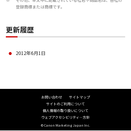
ん。
その他、本文中に記載されている社名や商品名は、各社の
※
登録商標または商標です。
乙は本ソフトウエア商品に表示されているか
又はその動作時に表示される著作権表示、商
標登録等を除去したり、視認困難にすること
更新履歴
は出来ません。
乙は、本ソフトウエア商品に含まれるマニュ
2012年6月1日
アルを、甲の事前承認なく紙媒体、電子媒体
の区別なくコピーする事はできません。
乙は、万一、本条項のいずれかの規定に違反
して甲に損害を生ぜしめた場合には、乙は賠
償の責に任ずるものとします。
お問い合わせ
サイトマップ
第5条（保証範囲及び責任）
サイトのご利用について
個人情報の取り扱いについて
ウェブアクセシビリティ―方針
甲は、本ソフトウエア商品が乙の保有する動
©Canon Marketing Japan Inc.
作環境に於いて、全て正常に動作することを