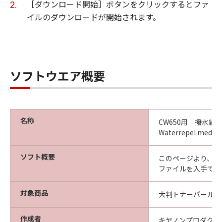
ーの形態又は媒体に拘わらず、本ソフトウエ
［ダウンロード開始］ボタンをクリックするとファ
ア商品を記録する媒体、およびその後に作成
イルのダウンロードが開始されます。
された全ての本ソフトウエア商品のコピーに
ついて著作権を含む一切の知的財産権および
所有権を保持します。
甲およびCanon Production Printing
ソフトウエア概要
Netherlands B.V.は、乙に対し本ソフトウエア
商品に対するいかなる権利も譲渡しません。
名称
CW650用 撥水紙 
第3条（使用許諾条件）
Waterrepel media
乙は本ソフトウエア商品の全部又は一部をコ
ソフト概要
このページより、CW
ンピュータにインストールし、本ソフトウエ
ファイルを入手でき
ア商品を使用することが出来ます。
対象商品
大判トナーパールプリ
乙は、本ソフトウエア商品を日本国内におい
てのみ使用できます。
作成者
キヤノンプロダクシ