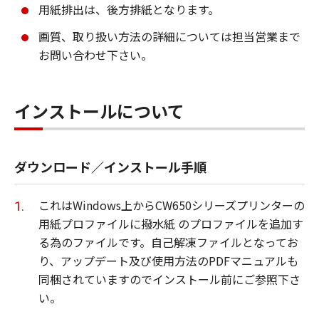
メント及びその他全てのファイル類を指し、
用紙排出は、後方排紙となります。
甲が指定する特定のサービスを通じて提供さ
画質、取り扱い方法の詳細については担当営業まで
れる可能性のある本ソフトウエア商品の改良
お問い合わせ下さい。
版を含みます。
「使用」とは本ソフトウエア商品をコンピュ
ータの記憶装置又はメモリーに搭載し、また
インストールについて
はCPUで実行することを指します。
「インストール」とは、本ソフトウエア商品
ダウンロード／インストール手順
をハードディスクドライブ又は 同類の保管装
置に実行可能な形態でコピーすることを指し
ます。
これはWindows上からCW650シリーズプリンターの
用紙プロファイルに撥水紙 のプロファイルを追加す
る為のファイルです。自己解凍ファイルとなってお
第2条（知的財産権および所有権）
り、アップデート及び使用方法のPDFマニュアルも
同梱されていますのでインストール前にご参照下さ
甲およびCanon Production Printing
い。
Netherlands B.V.は、オリジナル若しくはコピ