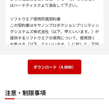
はハードディスクより消去して下さい。
ソフトウエア使用許諾契約書
この契約書はキヤノンプロダクションプリンティン
グシステムズ株式会社（以下、甲といいます。）が
提供するソフトウエアの使用について、使用頂く
お客さま（以下、乙といいます。）に対して、下記
条項に基づき、非譲渡性、非独占の使用権を許諾
する条件を定めたものです。
ダウンロード（4.8MB）
第1条（定義）
甲が本契約と共に提供するソフトウエア商品
（以下、本ソフトウエア商品といいます。）
注意・制限事項
とは、本媒体または提供された圧縮ファイル
に含まれるコンピュータ･プログラム、ドキュ