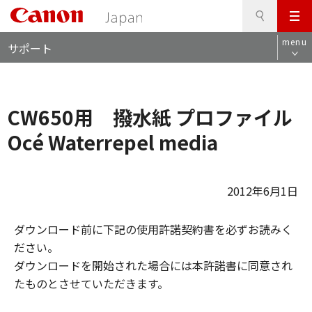
検
このページの本文へ
メ
索
ロ
ニ
menu
サポート
ー
ュ
カ
ー
ル
ナ
CW650用 撥水紙 プロファイル
ビ
Océ Waterrepel media
2012年6月1日
ダウンロード前に下記の使用許諾契約書を必ずお読みく
ださい。
ダウンロードを開始された場合には本許諾書に同意され
たものとさせていただきます。