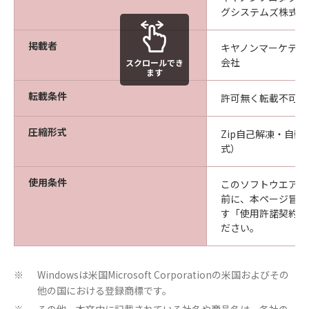
乙は本ソフトウエア商品を、キヤノンプロダ
グシステムズ株式会
クションプリンティングシステムズ株式会社
から出荷された商品に対してのみ使用するこ
掲載者
キヤノンマーケティ
とができます。
会社
スクロールでき
ます
転載条件
許可無く転載不可
第4条（禁止事項）
圧縮形式
Zip自己解凍・自動実
乙は第三者に対し、いかなる理由によろうと
式）
も甲の文書による事前の承諾なくして、本商
品の全部又は一部の譲渡・販売・転貸しある
使用条件
このソフトウエアを
いはその二次的著作物を創作・譲渡・販売・
前に、本ページ冒頭
転貸することはできないものとします。
す「使用許諾契約書
ださい。
乙は、自ら又は第三者を使って、本ソフトウ
エア商品の全部又は一部の改変 、リバースエ
ンジニアリング、逆アセンブル、デコンパイ
Windowsは米国Microsoft Corporationの米国およびその
※
他の国における登録商標です。
ル、翻訳、翻案などを行うことは出来ませ