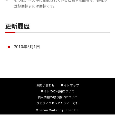
ん。
その他、本文中に記載されている社名や商品名は、各社の
※
登録商標または商標です。
乙は本ソフトウエア商品に表示されているか
又はその動作時に表示される著作権表示、商
標登録等を除去したり、視認困難にすること
更新履歴
は出来ません。
乙は、本ソフトウエア商品に含まれるマニュ
2010年5月1日
アルを、甲の事前承認なく紙媒体、電子媒体
の区別なくコピーする事はできません。
乙は、万一、本条項のいずれかの規定に違反
して甲に損害を生ぜしめた場合には、乙は賠
償の責に任ずるものとします。
お問い合わせ
サイトマップ
第5条（保証範囲及び責任）
サイトのご利用について
個人情報の取り扱いについて
ウェブアクセシビリティ―方針
甲は、本ソフトウエア商品が乙の保有する動
©Canon Marketing Japan Inc.
作環境に於いて、全て正常に動作することを