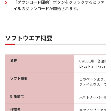
ーの形態又は媒体に拘わらず、本ソフトウエ
［ダウンロード開始］ボタンをクリックするとファ
ア商品を記録する媒体、およびその後に作成
イルのダウンロードが開始されます。
された全ての本ソフトウエア商品のコピーに
ついて著作権を含む一切の知的財産権および
所有権を保持します。
甲およびCanon Production Printing
ソフトウエア概要
Netherlands B.V.は、乙に対し本ソフトウエア
商品に対するいかなる権利も譲渡しません。
名称
CW600用 普通紙 
第3条（使用許諾条件）
LPL3 Plain Paper 6
乙は本ソフトウエア商品の全部又は一部をコ
ソフト概要
このページより、CW
ンピュータにインストールし、本ソフトウエ
ファイルを入手でき
ア商品を使用することが出来ます。
対象商品
大判トナーパールプリ
乙は、本ソフトウエア商品を日本国内におい
てのみ使用できます。
作成者
キヤノンプロダクシ