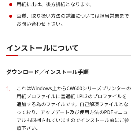
メント及びその他全てのファイル類を指し、
用紙排出は、後方排紙となります。
甲が指定する特定のサービスを通じて提供さ
画質、取り扱い方法の詳細については担当営業まで
れる可能性のある本ソフトウエア商品の改良
お問い合わせ下さい。
版を含みます。
「使用」とは本ソフトウエア商品をコンピュ
ータの記憶装置又はメモリーに搭載し、また
インストールについて
はCPUで実行することを指します。
「インストール」とは、本ソフトウエア商品
ダウンロード／インストール手順
をハードディスクドライブ又は 同類の保管装
置に実行可能な形態でコピーすることを指し
ます。
これはWindows上からCW600シリーズプリンターの
用紙プロファイルに普通紙 LPL3のプロファイルを
追加する為のファイルです。自己解凍ファイルとな
第2条（知的財産権および所有権）
っており、アップデート及び使用方法のPDFマニュ
アルも同梱されていますのでインストール前にご参
甲およびCanon Production Printing
照下さい。
Netherlands B.V.は、オリジナル若しくはコピ