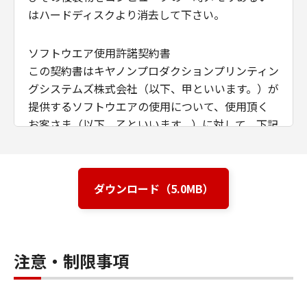
はハードディスクより消去して下さい。
ソフトウエア使用許諾契約書
この契約書はキヤノンプロダクションプリンティン
グシステムズ株式会社（以下、甲といいます。）が
提供するソフトウエアの使用について、使用頂く
お客さま（以下、乙といいます。）に対して、下記
条項に基づき、非譲渡性、非独占の使用権を許諾
する条件を定めたものです。
ダウンロード（5.0MB）
第1条（定義）
甲が本契約と共に提供するソフトウエア商品
（以下、本ソフトウエア商品といいます。）
注意・制限事項
とは、本媒体または提供された圧縮ファイル
に含まれるコンピュータ･プログラム、ドキュ