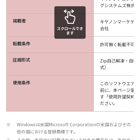
乙は本ソフトウエア商品を、キヤノンプロダ
グシステムズ株式会
クションプリンティングシステムズ株式会社
から出荷された商品に対してのみ使用するこ
掲載者
キヤノンマーケティ
とができます。
会社
スクロールでき
ます
転載条件
許可無く転載不可
第4条（禁止事項）
圧縮形式
Zip自己解凍・自動実
乙は第三者に対し、いかなる理由によろうと
式）
も甲の文書による事前の承諾なくして、本商
品の全部又は一部の譲渡・販売・転貸しある
使用条件
このソフトウエアを
いはその二次的著作物を創作・譲渡・販売・
前に、本ページ冒頭
転貸することはできないものとします。
す「使用許諾契約書
ださい。
乙は、自ら又は第三者を使って、本ソフトウ
エア商品の全部又は一部の改変 、リバースエ
ンジニアリング、逆アセンブル、デコンパイ
Windowsは米国Microsoft Corporationの米国およびその
※
他の国における登録商標です。
ル、翻訳、翻案などを行うことは出来ませ