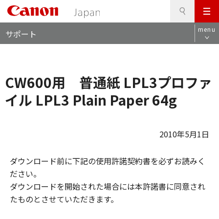
検
このページの本文へ
メ
索
ロ
ニ
menu
サポート
ー
ュ
カ
ー
ル
ナ
CW600用 普通紙 LPL3プロファ
ビ
イル LPL3 Plain Paper 64g
2010年5月1日
ダウンロード前に下記の使用許諾契約書を必ずお読みく
ださい。
ダウンロードを開始された場合には本許諾書に同意され
たものとさせていただきます。