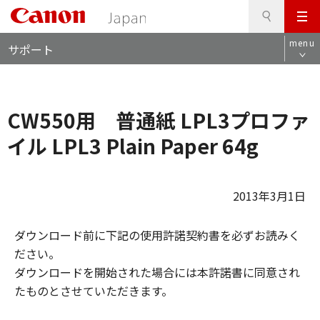
検
このページの本文へ
メ
索
ロ
ニ
menu
サポート
ー
ュ
カ
ー
ル
ナ
CW550用 普通紙 LPL3プロファ
ビ
イル LPL3 Plain Paper 64g
2013年3月1日
ダウンロード前に下記の使用許諾契約書を必ずお読みく
ださい。
ダウンロードを開始された場合には本許諾書に同意され
たものとさせていただきます。