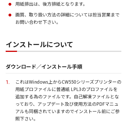
メント及びその他全てのファイル類を指し、
用紙排出は、後方排紙となります。
甲が指定する特定のサービスを通じて提供さ
画質、取り扱い方法の詳細については担当営業まで
れる可能性のある本ソフトウエア商品の改良
お問い合わせ下さい。
版を含みます。
「使用」とは本ソフトウエア商品をコンピュ
ータの記憶装置又はメモリーに搭載し、また
インストールについて
はCPUで実行することを指します。
「インストール」とは、本ソフトウエア商品
ダウンロード／インストール手順
をハードディスクドライブ又は 同類の保管装
置に実行可能な形態でコピーすることを指し
ます。
これはWindows上からCW550シリーズプリンターの
用紙プロファイルに普通紙 LPL3のプロファイルを
追加する為のファイルです。自己解凍ファイルとな
第2条（知的財産権および所有権）
っており、アップデート及び使用方法のPDFマニュ
アルも同梱されていますのでインストール前にご参
甲およびCanon Production Printing
照下さい。
Netherlands B.V.は、オリジナル若しくはコピ