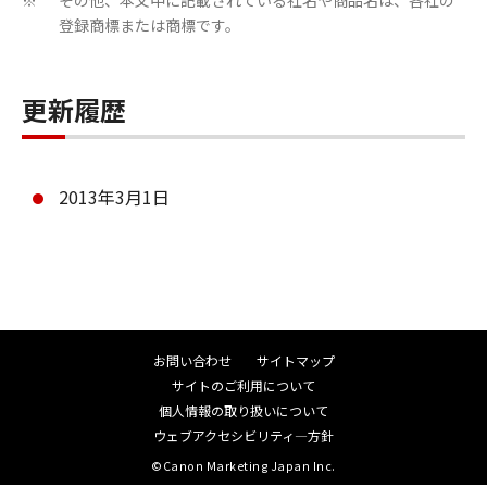
ん。
その他、本文中に記載されている社名や商品名は、各社の
※
登録商標または商標です。
乙は本ソフトウエア商品に表示されているか
又はその動作時に表示される著作権表示、商
標登録等を除去したり、視認困難にすること
更新履歴
は出来ません。
乙は、本ソフトウエア商品に含まれるマニュ
2013年3月1日
アルを、甲の事前承認なく紙媒体、電子媒体
の区別なくコピーする事はできません。
乙は、万一、本条項のいずれかの規定に違反
して甲に損害を生ぜしめた場合には、乙は賠
償の責に任ずるものとします。
お問い合わせ
サイトマップ
第5条（保証範囲及び責任）
サイトのご利用について
個人情報の取り扱いについて
ウェブアクセシビリティ―方針
甲は、本ソフトウエア商品が乙の保有する動
©Canon Marketing Japan Inc.
作環境に於いて、全て正常に動作することを