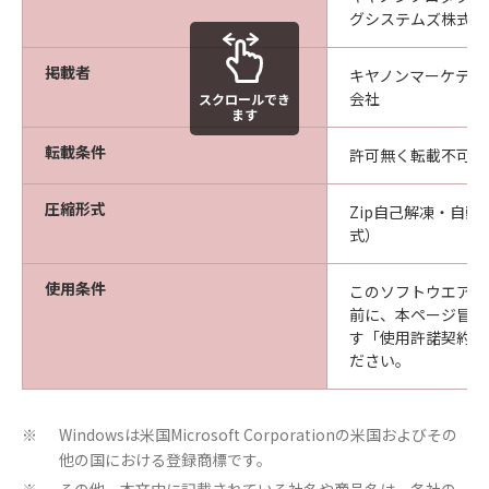
乙は本ソフトウエア商品を、キヤノンプロダ
グシステムズ株式会
クションプリンティングシステムズ株式会社
から出荷された商品に対してのみ使用するこ
掲載者
キヤノンマーケティ
とができます。
会社
スクロールでき
ます
転載条件
許可無く転載不可
第4条（禁止事項）
圧縮形式
Zip自己解凍・自動実
乙は第三者に対し、いかなる理由によろうと
式）
も甲の文書による事前の承諾なくして、本商
品の全部又は一部の譲渡・販売・転貸しある
使用条件
このソフトウエアを
いはその二次的著作物を創作・譲渡・販売・
前に、本ページ冒頭
転貸することはできないものとします。
す「使用許諾契約書
ださい。
乙は、自ら又は第三者を使って、本ソフトウ
エア商品の全部又は一部の改変 、リバースエ
ンジニアリング、逆アセンブル、デコンパイ
Windowsは米国Microsoft Corporationの米国およびその
※
他の国における登録商標です。
ル、翻訳、翻案などを行うことは出来ませ