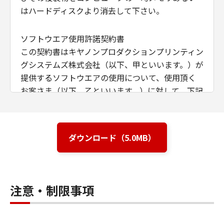
はハードディスクより消去して下さい。
ソフトウエア使用許諾契約書
この契約書はキヤノンプロダクションプリンティン
グシステムズ株式会社（以下、甲といいます。）が
提供するソフトウエアの使用について、使用頂く
お客さま（以下、乙といいます。）に対して、下記
条項に基づき、非譲渡性、非独占の使用権を許諾
する条件を定めたものです。
ダウンロード（5.0MB）
第1条（定義）
甲が本契約と共に提供するソフトウエア商品
（以下、本ソフトウエア商品といいます。）
注意・制限事項
とは、本媒体または提供された圧縮ファイル
に含まれるコンピュータ･プログラム、ドキュ