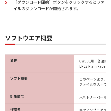
ーの形態又は媒体に拘わらず、本ソフトウエ
［ダウンロード開始］ボタンをクリックするとファ
ア商品を記録する媒体、およびその後に作成
イルのダウンロードが開始されます。
された全ての本ソフトウエア商品のコピーに
ついて著作権を含む一切の知的財産権および
所有権を保持します。
甲およびCanon Production Printing
ソフトウエア概要
Netherlands B.V.は、乙に対し本ソフトウエア
商品に対するいかなる権利も譲渡しません。
名称
CW550用 普通紙 
第3条（使用許諾条件）
LPL3 Plain Paper 6
乙は本ソフトウエア商品の全部又は一部をコ
ソフト概要
このページより、CW
ンピュータにインストールし、本ソフトウエ
ファイルを入手でき
ア商品を使用することが出来ます。
対象商品
大判トナーパールプリ
乙は、本ソフトウエア商品を日本国内におい
てのみ使用できます。
作成者
キヤノンプロダクシ