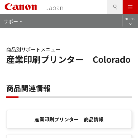
検
このページの本文へ
メ
索
ロ
ニ
menu
サポート
ー
ュ
カ
ー
ル
ナ
商品別サポートメニュー
ビ
産業印刷プリンター Colorado
商品関連情報
産業印刷プリンター 商品情報